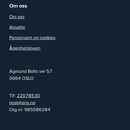
Om oss
Om oss
Ansatte
Personvern og cookies
Åpenhetsloven
Agmund Bolts vei 57
0664
OSLO
Tlf:
22078530
on.sne@tsop
Org nr:
985586284